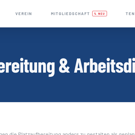
VEREIN
MITGLIEDSCHAFT
TEN
% NEU
ereitung & Arbeitsd
n die Platzaufbereitung anders zu gestalten als geplan