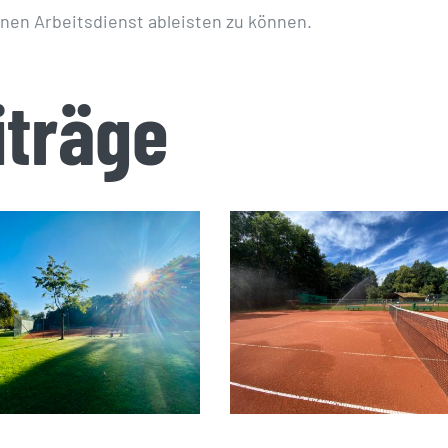
nen Arbeitsdienst ableisten zu können.
iträge
aisoneröffnung
Saisoneröffnung 1
Samstag,
April 2022
22.04.2023