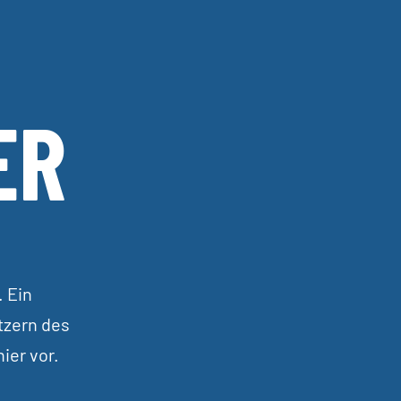
ER
. Ein
tzern des
ier vor.