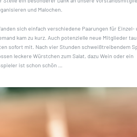
r Stelle ein besonderer Dank an unsere Vorstandsmitgli
rganisieren und Malochen.
n fanden sich einfach verschiedene Paarungen für Einzel-
emand kam zu kurz. Auch potenzielle neue Mitglieder ta
lten sofort mit. Nach vier Stunden schweißtreibendem S
ossen leckere Würstchen zum Salat, dazu Wein oder ein
spieler ist schon schön …