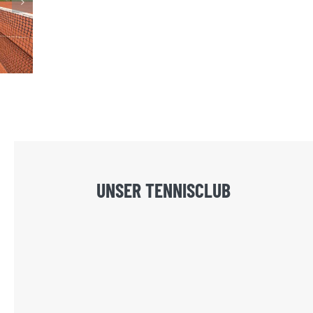
Shop
Ju
UNSER TENNISCLUB