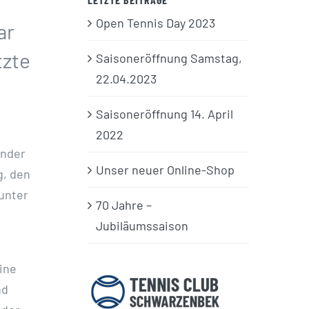
Open Tennis Day 2023
ar
tzte
Saisoneröffnung Samstag,
22.04.2023
Saisoneröffnung 14. April
2022
inder
Unser neuer Online-Shop
g, den
 unter
70 Jahre –
Jubiläumssaison
ine
nd