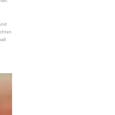
eder,
 und
uchten
paß