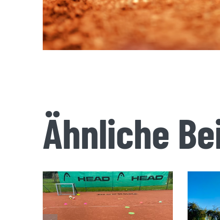
Ähnliche Be
S
Open Tennis Day