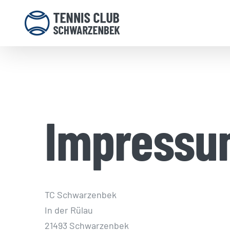
Zum
Inhalt
springen
Impressu
TC Schwarzenbek
In der Rülau
21493 Schwarzenbek