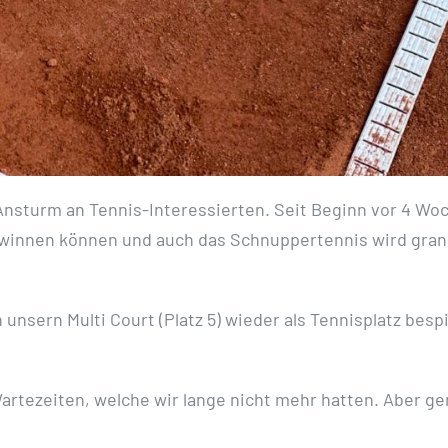
nsturm an Tennis-Interessierten. Seit Beginn vor 4 Wo
gewinnen können und auch das Schnuppertennis wird gran
nsern Multi Court (Platz 5) wieder als Tennisplatz besp
Wartezeiten, welche wir lange nicht mehr hatten. Aber g