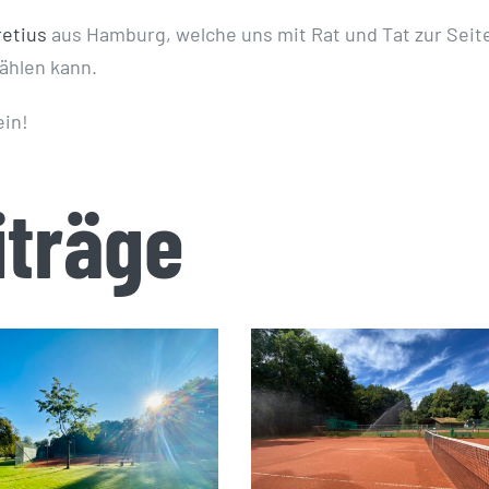
etius
aus Hamburg, welche uns mit Rat und Tat zur Seit
zählen kann.
ein!
iträge
aisoneröffnung
Saisoneröffnung 1
Samstag,
April 2022
22.04.2023