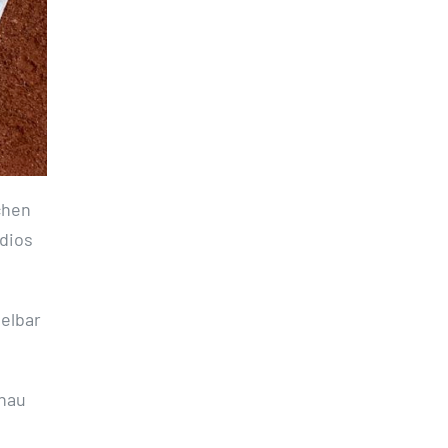
chen
dios
ielbar
enau