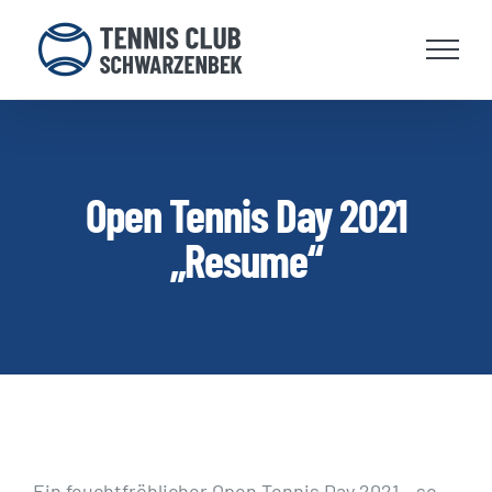
Zum
Inhalt
springen
Open Tennis Day 2021
„Resume“
Ein feuchtfröhlicher Open Tennis Day 2021 – so